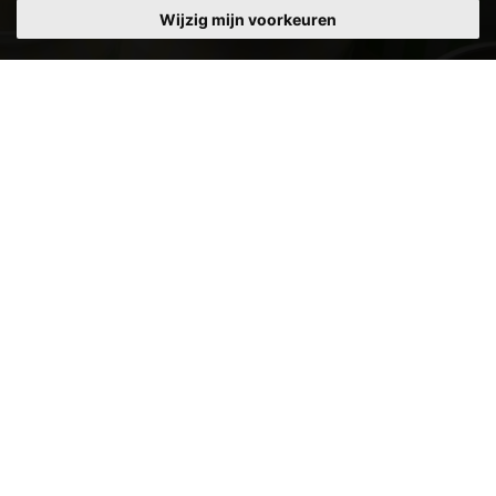
Wijzig mijn voorkeuren
Outsource partner in sleeven
Kwaliteit staat centraal in ons geautomatiseerde
productieproces waar alle vormen verpakkingen snel en
flexibel worden verwerkt. Zowel grote als middelgrote
volumes. Met onze kostenefficiënte fullservice
oplossingen ontzorgen wij u voor het hele proces; van
inkoop van de verpakking, sleeves en sleeven tot
aflevering aan uw afvullijn. Dit maakt Rivièra uw outsource
partner in totaalverpakkingen.
Lees meer over outsourcen