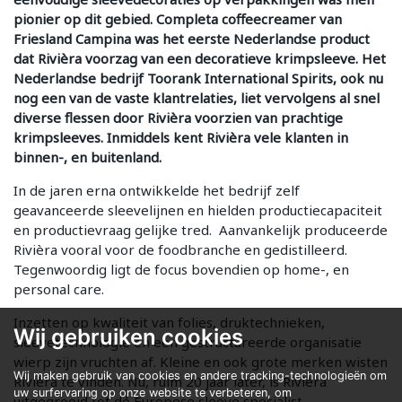
pionier op dit gebied. Completa coffeecreamer van
Friesland Campina was het eerste Nederlandse product
dat Rivièra voorzag van een decoratieve krimpsleeve. Het
Nederlandse bedrijf Toorank International Spirits, ook nu
nog een van de vaste klantrelaties, liet vervolgens al snel
diverse flessen door Rivièra voorzien van prachtige
krimpsleeves. Inmiddels kent Rivièra vele klanten in
binnen-, en buitenland.
In de jaren erna ontwikkelde het bedrijf zelf
geavanceerde sleevelijnen en hielden productiecapaciteit
en productievraag gelijke tred. Aanvankelijk produceerde
Rivièra vooral voor de foodbranche en gedistilleerd.
Tegenwoordig ligt de focus bovendien op home-, en
personal care.
Inzetten op kwaliteit van folies, druktechnieken,
Wij gebruiken cookies
sleevetechnologie en een gestructureerde organisatie
wierp zijn vruchten af. Kleine en ook grote merken wisten
Wij maken gebruik van cookies en andere tracking-technologieën om
Rivièra te vinden. Nu, ruim 20 jaar later, is Rivièra
uw surfervaring op onze website te verbeteren, om
uitgegroeid tot dé Europese sleeve specialist.