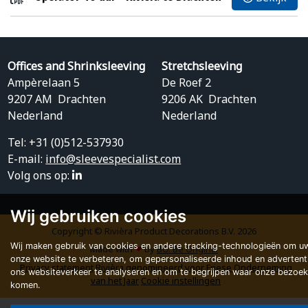
Offices and Shrinksleeving
Stretchsleeving
Ampèrelaan 5
De Roef 2
9207 AM Drachten
9206 AK Drachten
Nederland
Nederland
Tel: +31 (0)512-537930
E-mail:
info@sleevespecialist.com
Volg ons op:
Wij gebruiken cookies
Copyright © Rivièra Product Decorations B.V. 2026
Wij maken gebruik van cookies en andere tracking-technologieën om uw
Made with
❤
by
BO. Be Original
onze website te verbeteren, om gepersonaliseerde inhoud en advertent
Privacy statement
Rivièra genomineerd voor Friese Onderneming
ons websiteverkeer te analyseren en om te begrijpen waar onze bezoe
van het Jaar
Cookie instellingen
komen.